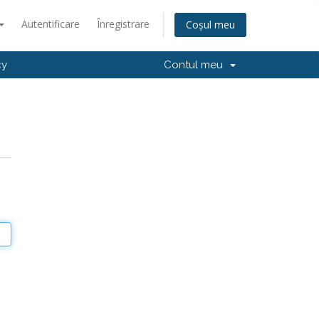
Autentificare
Înregistrare
Coșul meu
cy
Contul meu