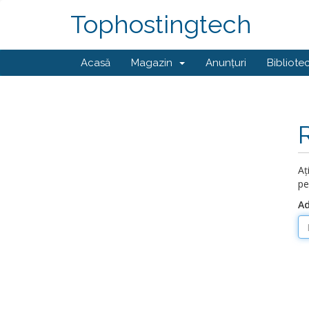
Tophostingtech
Acasă
Magazin
Anunțuri
Bibliote
Aț
pe
Ad