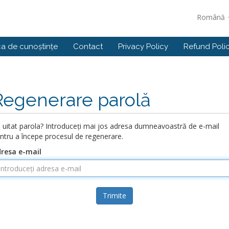
Română
ca de cunoștințe
Contact
Privacy Policy
Refund Poli
Regenerare parolă
i uitat parola? Introduceți mai jos adresa dumneavoastră de e-mail
ntru a începe procesul de regenerare.
resa e-mail
Trimite